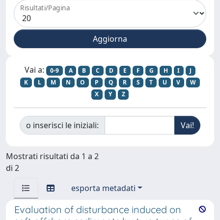
Risultati/Pagina
Vai a:
0-9
A
B
C
D
E
F
G
H
I
J
K
L
M
N
O
P
Q
R
S
T
U
V
W
X
Y
Z
o inserisci le iniziali:
Mostrati risultati da 1 a 2
di 2
esporta metadati
Evaluation of disturbance induced on