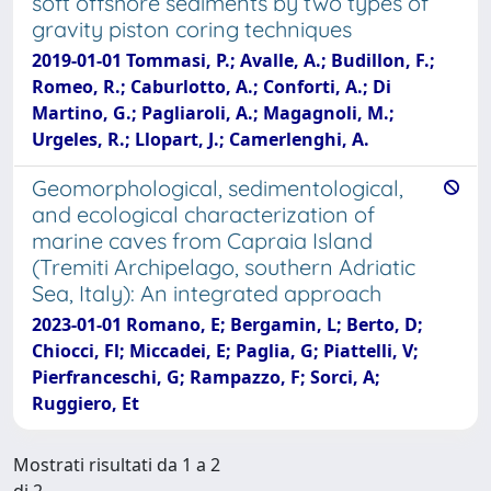
soft offshore sediments by two types of
gravity piston coring techniques
2019-01-01 Tommasi, P.; Avalle, A.; Budillon, F.;
Romeo, R.; Caburlotto, A.; Conforti, A.; Di
Martino, G.; Pagliaroli, A.; Magagnoli, M.;
Urgeles, R.; Llopart, J.; Camerlenghi, A.
Geomorphological, sedimentological,
and ecological characterization of
marine caves from Capraia Island
(Tremiti Archipelago, southern Adriatic
Sea, Italy): An integrated approach
2023-01-01 Romano, E; Bergamin, L; Berto, D;
Chiocci, Fl; Miccadei, E; Paglia, G; Piattelli, V;
Pierfranceschi, G; Rampazzo, F; Sorci, A;
Ruggiero, Et
Mostrati risultati da 1 a 2
di 2