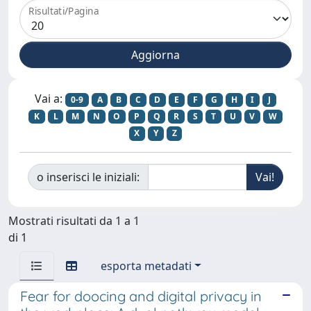
Risultati/Pagina
Vai a:
0-9
A
B
C
D
E
F
G
H
I
J
K
L
M
N
O
P
Q
R
S
T
U
V
W
X
Y
Z
o inserisci le iniziali:
Mostrati risultati da 1 a 1
di 1
esporta metadati
Fear for doocing and digital privacy in