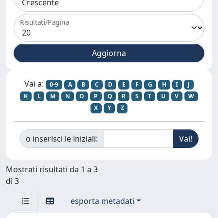
Risultati/Pagina
Vai a:
0-9
A
B
C
D
E
F
G
H
I
J
K
L
M
N
O
P
Q
R
S
T
U
V
W
X
Y
Z
o inserisci le iniziali:
Mostrati risultati da 1 a 3
di 3
esporta metadati