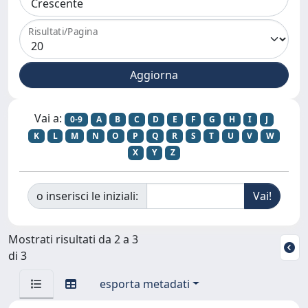
Risultati/Pagina
Vai a:
0-9
A
B
C
D
E
F
G
H
I
J
K
L
M
N
O
P
Q
R
S
T
U
V
W
X
Y
Z
o inserisci le iniziali:
Mostrati risultati da 2 a 3
di 3
esporta metadati