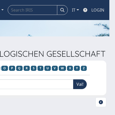
a
IT
LOGIN
OLOGISCHEN GESELLSCHAFT
O
P
Q
R
S
T
U
V
W
X
Y
Z