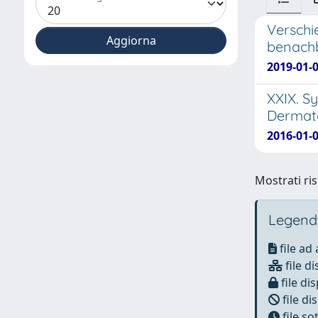
Verschi
benach
2019-01-0
XXIX. S
Dermato
2016-01-0
Mostrati ris
Legend
file ad
file di
file dis
file di
file s