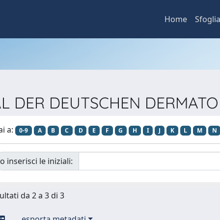
Home
Sfogli
URNAL DER DEUTSCHEN DERMAT
ai a:
0-9
A
B
C
D
E
F
G
H
I
J
K
L
M
N
o inserisci le iniziali:
ultati da 2 a 3 di 3
esporta metadati