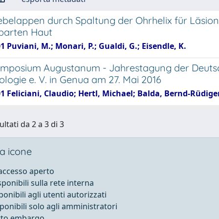
ebelappen durch Spaltung der Ohrhelix für Läsio
barten Haut
1 Puviani, M.; Monari, P.; Gualdi, G.; Eisendle, K.
ymposium Augustanum - Jahrestagung der Deutsch-
logie e. V. in Genua am 27. Mai 2016
1 Feliciani, Claudio; Hertl, Michael; Balda, Bernd-Rüdige
ultati da 2 a 3 di 3
a icone
 accesso aperto
sponibili sulla rete interna
ponibili agli utenti autorizzati
sponibili solo agli amministratori
otto embargo