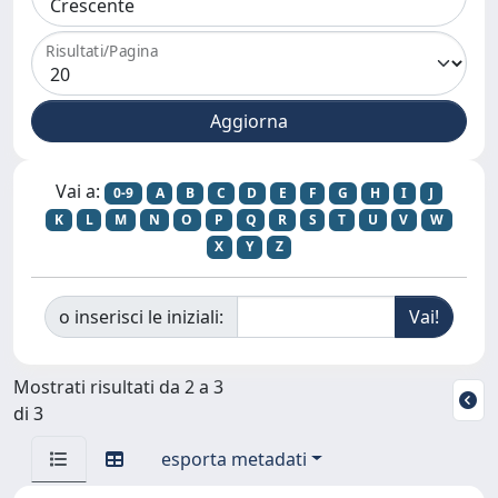
Risultati/Pagina
Vai a:
0-9
A
B
C
D
E
F
G
H
I
J
K
L
M
N
O
P
Q
R
S
T
U
V
W
X
Y
Z
o inserisci le iniziali:
Mostrati risultati da 2 a 3
di 3
esporta metadati