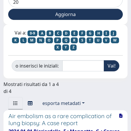
Vai a:
0-9
A
B
C
D
E
F
G
H
I
J
K
L
M
N
O
P
Q
R
S
T
U
V
W
X
Y
Z
o inserisci le iniziali:
Mostrati risultati da 1 a 4
di 4
esporta metadati
Air embolism as a rare complication of
lung biopsy: A case report