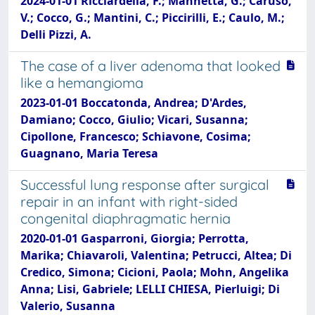
2024-01-01 Ricciardella, F.; Mannetta, G.; Caruso,
V.; Cocco, G.; Mantini, C.; Piccirilli, E.; Caulo, M.;
Delli Pizzi, A.
The case of a liver adenoma that looked
like a hemangioma
2023-01-01 Boccatonda, Andrea; D'Ardes,
Damiano; Cocco, Giulio; Vicari, Susanna;
Cipollone, Francesco; Schiavone, Cosima;
Guagnano, Maria Teresa
Successful lung response after surgical
repair in an infant with right-sided
congenital diaphragmatic hernia
2020-01-01 Gasparroni, Giorgia; Perrotta,
Marika; Chiavaroli, Valentina; Petrucci, Altea; Di
Credico, Simona; Cicioni, Paola; Mohn, Angelika
Anna; Lisi, Gabriele; LELLI CHIESA, Pierluigi; Di
Valerio, Susanna