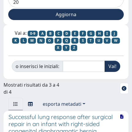
Vai a:
0-9
A
B
C
D
E
F
G
H
I
J
K
L
M
N
O
P
Q
R
S
T
U
V
W
X
Y
Z
o inserisci le iniziali:
Mostrati risultati da 3 a 4
di 4
esporta metadati
Successful lung response after surgical
repair in an infant with right-sided
congenital diaphragmatic hernia