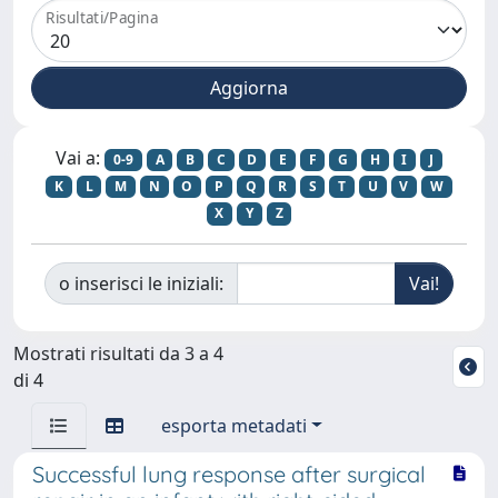
Risultati/Pagina
Vai a:
0-9
A
B
C
D
E
F
G
H
I
J
K
L
M
N
O
P
Q
R
S
T
U
V
W
X
Y
Z
o inserisci le iniziali:
Mostrati risultati da 3 a 4
di 4
esporta metadati
Successful lung response after surgical