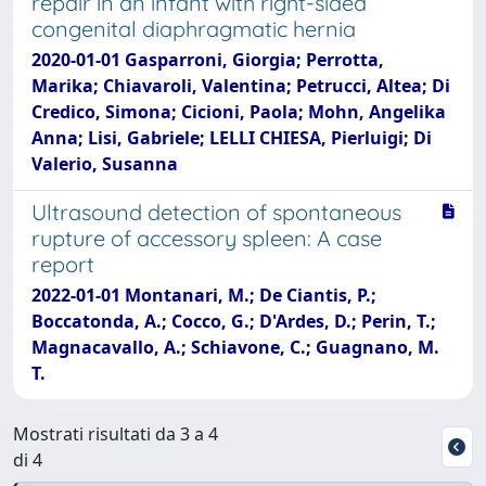
repair in an infant with right-sided
congenital diaphragmatic hernia
2020-01-01 Gasparroni, Giorgia; Perrotta,
Marika; Chiavaroli, Valentina; Petrucci, Altea; Di
Credico, Simona; Cicioni, Paola; Mohn, Angelika
Anna; Lisi, Gabriele; LELLI CHIESA, Pierluigi; Di
Valerio, Susanna
Ultrasound detection of spontaneous
rupture of accessory spleen: A case
report
2022-01-01 Montanari, M.; De Ciantis, P.;
Boccatonda, A.; Cocco, G.; D'Ardes, D.; Perin, T.;
Magnacavallo, A.; Schiavone, C.; Guagnano, M.
T.
Mostrati risultati da 3 a 4
di 4