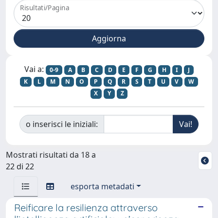
Risultati/Pagina
Vai a:
0-9
A
B
C
D
E
F
G
H
I
J
K
L
M
N
O
P
Q
R
S
T
U
V
W
X
Y
Z
o inserisci le iniziali:
Mostrati risultati da 18 a
22 di 22
esporta metadati
Reificare la resilienza attraverso