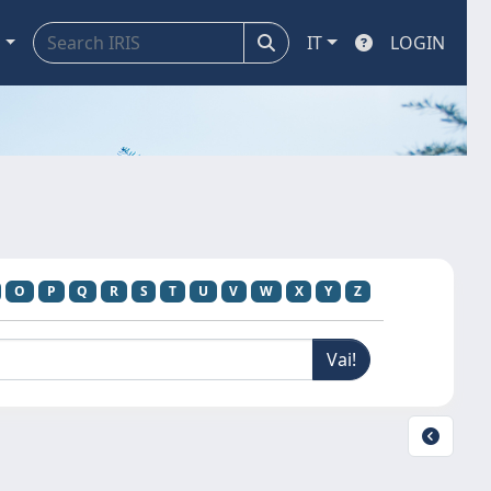
a
IT
LOGIN
O
P
Q
R
S
T
U
V
W
X
Y
Z