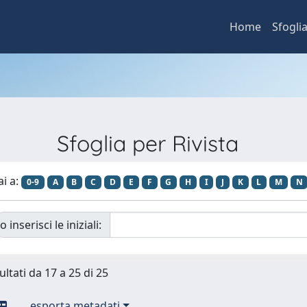
Home
Sfogli
Sfoglia per Rivista
ai a:
0-9
A
B
C
D
E
F
G
H
I
J
K
L
M
N
o inserisci le iniziali:
ultati da 17 a 25 di 25
esporta metadati