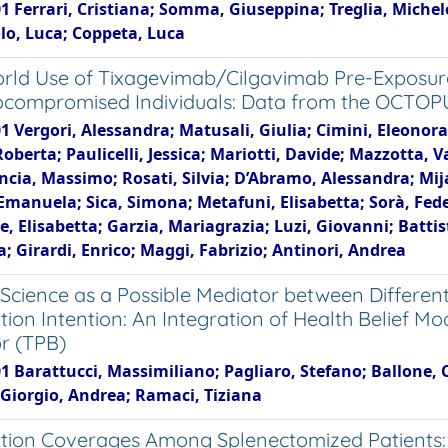
1 Ferrari, Cristiana; Somma, Giuseppina; Treglia, Michele
o, Luca; Coppeta, Luca
rld Use of Tixagevimab/Cilgavimab Pre-Exposure
ompromised Individuals: Data from the OCTOP
1 Vergori, Alessandra; Matusali, Giulia; Cimini, Eleonora;
Roberta; Paulicelli, Jessica; Mariotti, Davide; Mazzotta, V
ncia, Massimo; Rosati, Silvia; D’Abramo, Alessandra; Mij
Emanuela; Sica, Simona; Metafuni, Elisabetta; Sorà, Fede
, Elisabetta; Garzia, Mariagrazia; Luzi, Giovanni; Battis
; Girardi, Enrico; Maggi, Fabrizio; Antinori, Andrea
n Science as a Possible Mediator between Differe
tion Intention: An Integration of Health Belief 
r (TPB)
1 Barattucci, Massimiliano; Pagliaro, Stefano; Ballone, C
 Giorgio, Andrea; Ramaci, Tiziana
tion Coverages Among Splenectomized Patients: A