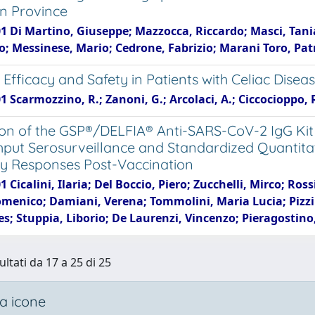
n Province
1 Di Martino, Giuseppe; Mazzocca, Riccardo; Masci, Tania;
; Messinese, Mario; Cedrone, Fabrizio; Marani Toro, Patr
Efficacy and Safety in Patients with Celiac Disea
1 Scarmozzino, R.; Zanoni, G.; Arcolaci, A.; Ciccocioppo, 
ion of the GSP®/DELFIA® Anti-SARS-CoV-2 IgG Kit
put Serosurveillance and Standardized Quantitat
y Responses Post-Vaccination
1 Cicalini, Ilaria; Del Boccio, Piero; Zucchelli, Mirco; Ro
omenico; Damiani, Verena; Tommolini, Maria Lucia; Pizzin
nes; Stuppia, Liborio; De Laurenzi, Vincenzo; Pieragosti
ultati da 17 a 25 di 25
a icone