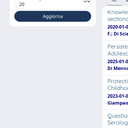
Knowled
sectiona
2020-01-0
F.; Di Sci
Persist
Adolesc
2025-01-0
Di Menno 
Protect
Childho
2023-01-0
Giampaolo
Questio
Serolog