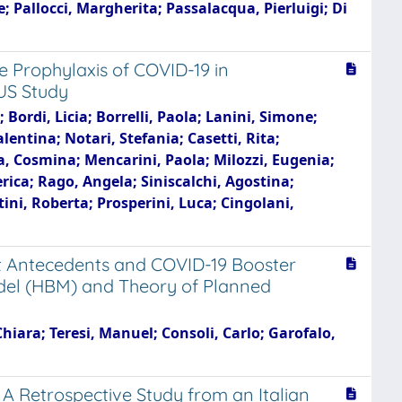
; Pallocci, Margherita; Passalacqua, Pierluigi; Di
 Prophylaxis of COVID-19 in
US Study
 Bordi, Licia; Borrelli, Paola; Lanini, Simone;
alentina; Notari, Stefania; Casetti, Rita;
a, Cosmina; Mencarini, Paola; Milozzi, Eugenia;
rica; Rago, Angela; Siniscalchi, Agostina;
tini, Roberta; Prosperini, Luca; Cingolani,
nt Antecedents and COVID-19 Booster
Model (HBM) and Theory of Planned
hiara; Teresi, Manuel; Consoli, Carlo; Garofalo,
 Retrospective Study from an Italian