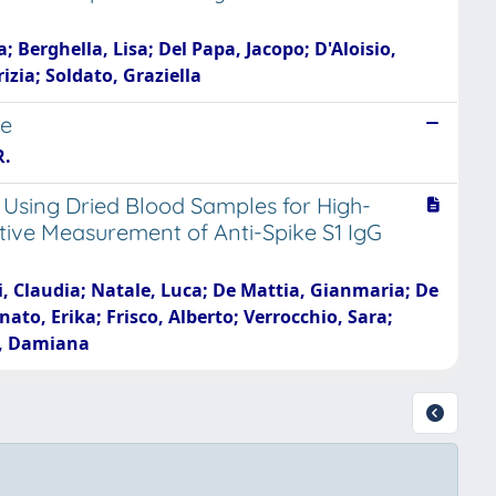
 Berghella, Lisa; Del Papa, Jacopo; D'Aloisio,
izia; Soldato, Graziella
se
R.
 Using Dried Blood Samples for High-
ive Measurement of Anti-Spike S1 IgG
ssi, Claudia; Natale, Luca; De Mattia, Gianmaria; De
ato, Erika; Frisco, Alberto; Verrocchio, Sara;
no, Damiana