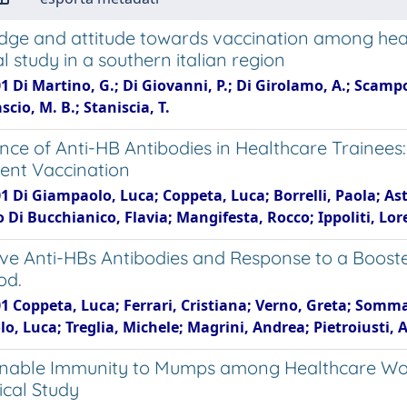
ge and attitude towards vaccination among healt
l study in a southern italian region
1 Di Martino, G.; Di Giovanni, P.; Di Girolamo, A.; Scampo
ascio, M. B.; Staniscia, T.
ence of Anti-HB Antibodies in Healthcare Trainees
ent Vaccination
1 Di Giampaolo, Luca; Coppeta, Luca; Borrelli, Paola; Asto
Di Bucchianico, Flavia; Mangifesta, Rocco; Ippoliti, Lore
ive Anti-HBs Antibodies and Response to a Booste
od.
1 Coppeta, Luca; Ferrari, Cristiana; Verno, Greta; Somma
, Luca; Treglia, Michele; Magrini, Andrea; Pietroiusti, 
nable Immunity to Mumps among Healthcare Work
ical Study