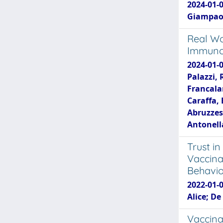
2024-01-0
Giampaol
Real Wo
Immunoc
2024-01-0
Palazzi, 
Francala
Caraffa, 
Abruzzese
Antonella
Trust i
Vaccina
Behavio
2022-01-0
Alice; De
Vaccina