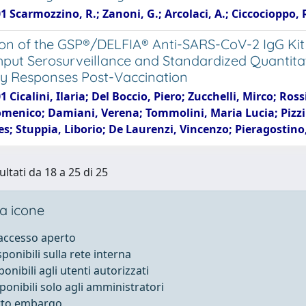
1 Scarmozzino, R.; Zanoni, G.; Arcolaci, A.; Ciccocioppo, 
ion of the GSP®/DELFIA® Anti-SARS-CoV-2 IgG Kit
put Serosurveillance and Standardized Quantitat
y Responses Post-Vaccination
1 Cicalini, Ilaria; Del Boccio, Piero; Zucchelli, Mirco; Ro
omenico; Damiani, Verena; Tommolini, Maria Lucia; Pizzin
nes; Stuppia, Liborio; De Laurenzi, Vincenzo; Pieragosti
ultati da 18 a 25 di 25
a icone
 accesso aperto
sponibili sulla rete interna
ponibili agli utenti autorizzati
sponibili solo agli amministratori
otto embargo