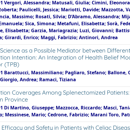
1 Vergori, Alessandra; Matusali, Giulia; Cimini, Eleonora;
Roberta; Paulicelli, Jessica; Mariotti, Davide; Mazzotta, V
ncia, Massimo; Rosati, Silvia; D’Abramo, Alessandra; Mij
Emanuela; Sica, Simona; Metafuni, Elisabetta; Sorà, Fede
, Elisabetta; Garzia, Mariagrazia; Luzi, Giovanni; Battis
; Girardi, Enrico; Maggi, Fabrizio; Antinori, Andrea
n Science as a Possible Mediator between Differe
tion Intention: An Integration of Health Belief 
r (TPB)
1 Barattucci, Massimiliano; Pagliaro, Stefano; Ballone, C
 Giorgio, Andrea; Ramaci, Tiziana
tion Coverages Among Splenectomized Patients: A
n Province
1 Di Martino, Giuseppe; Mazzocca, Riccardo; Masci, Tania;
; Messinese, Mario; Cedrone, Fabrizio; Marani Toro, Patr
Efficacy and Safety in Patients with Celiac Disea