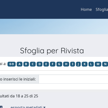
Home
Sfogli
Sfoglia per Rivista
ai a:
0-9
A
B
C
D
E
F
G
H
I
J
K
L
M
N
o inserisci le iniziali:
ultati da 18 a 25 di 25
esporta metadati