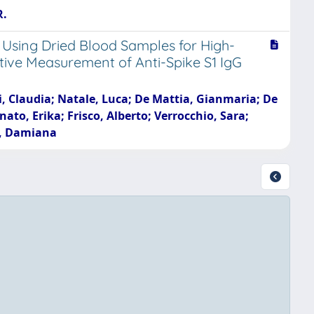
R.
 Using Dried Blood Samples for High-
ive Measurement of Anti-Spike S1 IgG
ssi, Claudia; Natale, Luca; De Mattia, Gianmaria; De
ato, Erika; Frisco, Alberto; Verrocchio, Sara;
no, Damiana