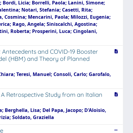
 Bordi, Licia; Borrelli, Paola; Lanini, Simone;
alentina; Notari, Stefania; Casetti, Rita;
a, Cosmina; Mencarini, Paola; Milozzi, Eugenia;
rica; Rago, Angela; Siniscalchi, Agostina;
tini, Roberta; Prosperini, Luca; Cingolani,
nt Antecedents and COVID-19 Booster
Model (HBM) and Theory of Planned
hiara; Teresi, Manuel; Consoli, Carlo; Garofalo,
 Retrospective Study from an Italian
 Berghella, Lisa; Del Papa, Jacopo; D'Aloisio,
izia; Soldato, Graziella
se