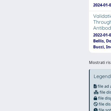
2024-01-0
Validat
Through
Antibod
2022-01-0
Bellis, D
Bucci, I
Mostrati ris
Legend
file ad
file di
file dis
file di
file s