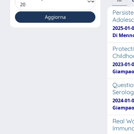
Persist
Adolesc
2025-01-0
Di Menno 
Protect
Childho
2023-01-0
Giampaolo
Questio
Serolog
2024-01-0
Giampaol
Real Wo
Immunoc