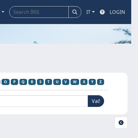
a
IT
LOGIN
O
P
Q
R
S
T
U
V
W
X
Y
Z