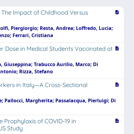
: The Impact of Childhood Versus
lfi, Piergiorgio; Resta, Andrea; Loffredo, Lucia;
nzo; Ferrari, Cristiana
r Dose in Medical Students Vaccinated at
, Giuseppina; Trabucco Aurilio, Marco; Di
Antonio; Rizza, Stefano
ers in Italy—A Cross-Sectional
; Pallocci, Margherita; Passalacqua, Pierluigi; Di
 Prophylaxis of COVID-19 in
US Study