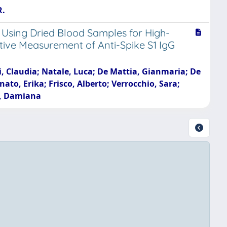
R.
 Using Dried Blood Samples for High-
ive Measurement of Anti-Spike S1 IgG
ssi, Claudia; Natale, Luca; De Mattia, Gianmaria; De
ato, Erika; Frisco, Alberto; Verrocchio, Sara;
no, Damiana