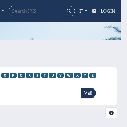
a
IT
LOGIN
O
P
Q
R
S
T
U
V
W
X
Y
Z