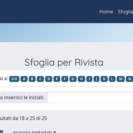
Home
Sfogli
Sfoglia per Rivista
ai a:
0-9
A
B
C
D
E
F
G
H
I
J
K
L
M
N
o inserisci le iniziali:
ultati da 18 a 25 di 25
esporta metadati