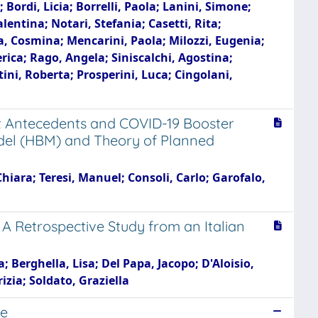
 Bordi, Licia; Borrelli, Paola; Lanini, Simone;
alentina; Notari, Stefania; Casetti, Rita;
a, Cosmina; Mencarini, Paola; Milozzi, Eugenia;
rica; Rago, Angela; Siniscalchi, Agostina;
tini, Roberta; Prosperini, Luca; Cingolani,
nt Antecedents and COVID-19 Booster
Model (HBM) and Theory of Planned
hiara; Teresi, Manuel; Consoli, Carlo; Garofalo,
 Retrospective Study from an Italian
 Berghella, Lisa; Del Papa, Jacopo; D'Aloisio,
izia; Soldato, Graziella
se