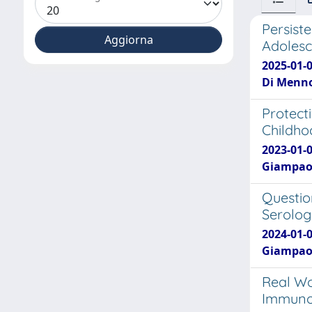
Persist
Adolesc
2025-01-0
Di Menno 
Protect
Childho
2023-01-0
Giampaolo
Questio
Serolog
2024-01-0
Giampaol
Real Wo
Immunoc