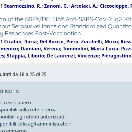
1 Scarmozzino, R.; Zanoni, G.; Arcolaci, A.; Ciccocioppo, 
ion of the GSP®/DELFIA® Anti-SARS-CoV-2 IgG Kit
put Serosurveillance and Standardized Quantitat
y Responses Post-Vaccination
1 Cicalini, Ilaria; Del Boccio, Piero; Zucchelli, Mirco; Ro
omenico; Damiani, Verena; Tommolini, Maria Lucia; Pizzin
nes; Stuppia, Liborio; De Laurenzi, Vincenzo; Pieragosti
ultati da 18 a 25 di 25
a icone
 accesso aperto
sponibili sulla rete interna
ponibili agli utenti autorizzati
sponibili solo agli amministratori
otto embargo