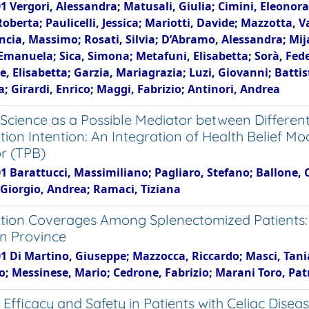
1 Vergori, Alessandra; Matusali, Giulia; Cimini, Eleonora;
Roberta; Paulicelli, Jessica; Mariotti, Davide; Mazzotta, V
ncia, Massimo; Rosati, Silvia; D’Abramo, Alessandra; Mij
Emanuela; Sica, Simona; Metafuni, Elisabetta; Sorà, Fede
, Elisabetta; Garzia, Mariagrazia; Luzi, Giovanni; Battis
; Girardi, Enrico; Maggi, Fabrizio; Antinori, Andrea
n Science as a Possible Mediator between Differe
tion Intention: An Integration of Health Belief 
r (TPB)
1 Barattucci, Massimiliano; Pagliaro, Stefano; Ballone, C
 Giorgio, Andrea; Ramaci, Tiziana
tion Coverages Among Splenectomized Patients: A
n Province
1 Di Martino, Giuseppe; Mazzocca, Riccardo; Masci, Tania;
; Messinese, Mario; Cedrone, Fabrizio; Marani Toro, Patr
Efficacy and Safety in Patients with Celiac Disea