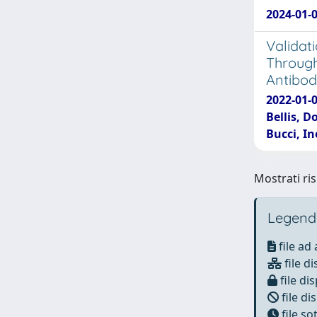
2024-01-0
Validat
Through
Antibod
2022-01-0
Bellis, D
Bucci, I
Mostrati ris
Legend
file ad
file di
file dis
file di
file s