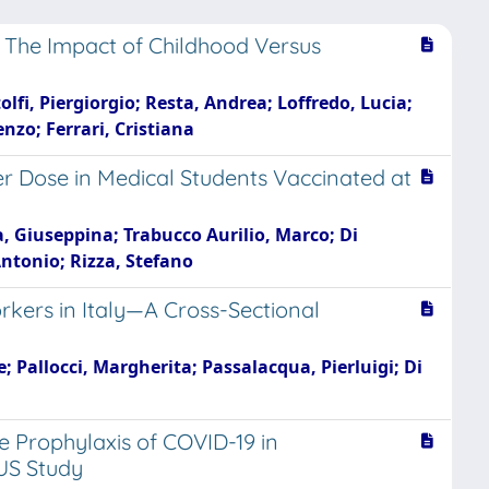
: The Impact of Childhood Versus
lfi, Piergiorgio; Resta, Andrea; Loffredo, Lucia;
nzo; Ferrari, Cristiana
r Dose in Medical Students Vaccinated at
, Giuseppina; Trabucco Aurilio, Marco; Di
Antonio; Rizza, Stefano
ers in Italy—A Cross-Sectional
; Pallocci, Margherita; Passalacqua, Pierluigi; Di
 Prophylaxis of COVID-19 in
US Study