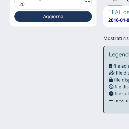
TEAL as
2016-01-0
Mostrati ris
Legend
file ad
file di
file dis
file di
file s
nessun 