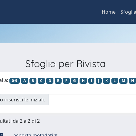
Home
Sfogli
Sfoglia per Rivista
ai a:
0-9
A
B
C
D
E
F
G
H
I
J
K
L
M
N
o inserisci le iniziali:
ultati da 2 a 2 di 2
esporta metadati