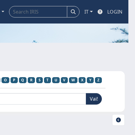
a
IT
LOGIN
O
P
Q
R
S
T
U
V
W
X
Y
Z