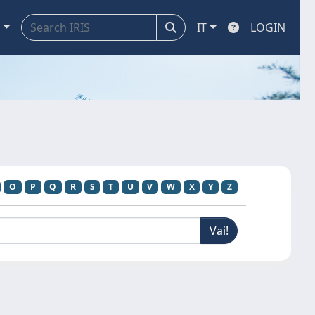
a
IT
LOGIN
O
P
Q
R
S
T
U
V
W
X
Y
Z