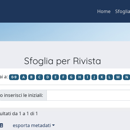
Home
Sfogli
Sfoglia per Rivista
ai a:
0-9
A
B
C
D
E
F
G
H
I
J
K
L
M
N
o inserisci le iniziali:
ultati da 1 a 1 di 1
esporta metadati