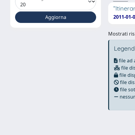
“Itinera
2011-01-0
Mostrati ris
Legend
file ad
file di
file dis
file di
file s
nessun 