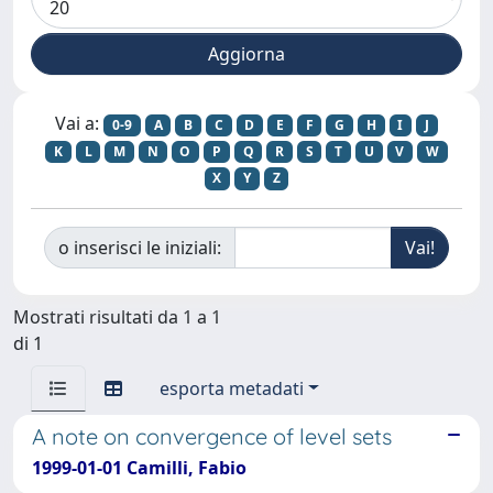
Vai a:
0-9
A
B
C
D
E
F
G
H
I
J
K
L
M
N
O
P
Q
R
S
T
U
V
W
X
Y
Z
o inserisci le iniziali:
Mostrati risultati da 1 a 1
di 1
esporta metadati
A note on convergence of level sets
1999-01-01 Camilli, Fabio