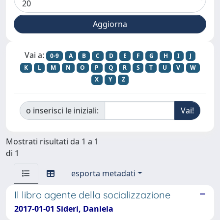
Vai a:
0-9
A
B
C
D
E
F
G
H
I
J
K
L
M
N
O
P
Q
R
S
T
U
V
W
X
Y
Z
o inserisci le iniziali:
Mostrati risultati da 1 a 1
di 1
esporta metadati
Il libro agente della socializzazione
2017-01-01 Sideri, Daniela