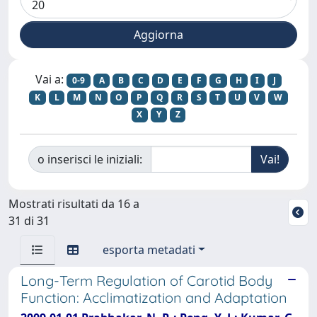
Vai a:
0-9
A
B
C
D
E
F
G
H
I
J
K
L
M
N
O
P
Q
R
S
T
U
V
W
X
Y
Z
o inserisci le iniziali:
Mostrati risultati da 16 a
31 di 31
esporta metadati
Long-Term Regulation of Carotid Body
Function: Acclimatization and Adaptation