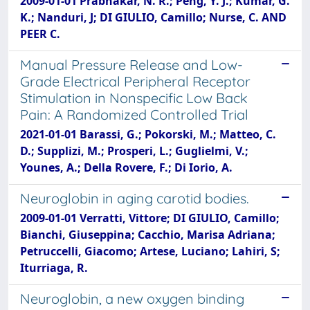
2009-01-01 Prabhakar, N. R.; Peng, Y. J.; Kumar, G.
K.; Nanduri, J; DI GIULIO, Camillo; Nurse, C. AND
PEER C.
Manual Pressure Release and Low-
Grade Electrical Peripheral Receptor
Stimulation in Nonspecific Low Back
Pain: A Randomized Controlled Trial
2021-01-01 Barassi, G.; Pokorski, M.; Matteo, C.
D.; Supplizi, M.; Prosperi, L.; Guglielmi, V.;
Younes, A.; Della Rovere, F.; Di Iorio, A.
Neuroglobin in aging carotid bodies.
2009-01-01 Verratti, Vittore; DI GIULIO, Camillo;
Bianchi, Giuseppina; Cacchio, Marisa Adriana;
Petruccelli, Giacomo; Artese, Luciano; Lahiri, S;
Iturriaga, R.
Neuroglobin, a new oxygen binding