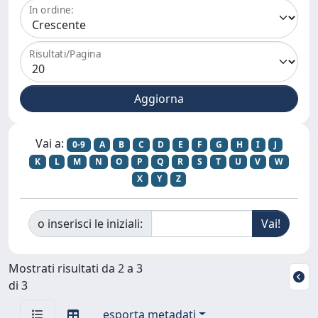
In ordine:
Risultati/Pagina
Vai a:
0-9
A
B
C
D
E
F
G
H
I
J
K
L
M
N
O
P
Q
R
S
T
U
V
W
X
Y
Z
o inserisci le iniziali:
Mostrati risultati da 2 a 3
di 3
esporta metadati