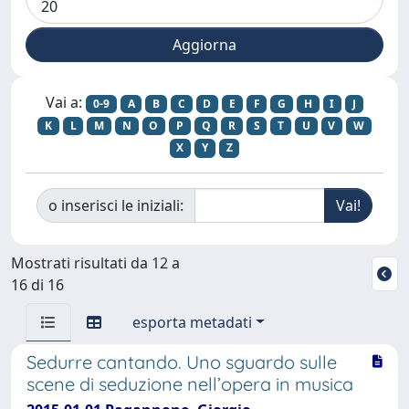
Vai a:
0-9
A
B
C
D
E
F
G
H
I
J
K
L
M
N
O
P
Q
R
S
T
U
V
W
X
Y
Z
o inserisci le iniziali:
Mostrati risultati da 12 a
16 di 16
esporta metadati
Sedurre cantando. Uno sguardo sulle
scene di seduzione nell’opera in musica