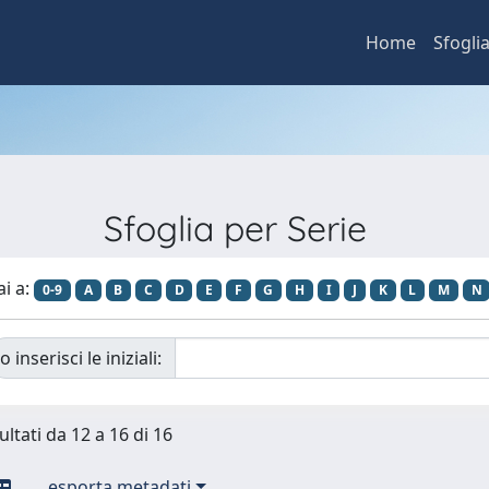
Home
Sfogli
Sfoglia per Serie
ai a:
0-9
A
B
C
D
E
F
G
H
I
J
K
L
M
N
o inserisci le iniziali:
ultati da 12 a 16 di 16
esporta metadati