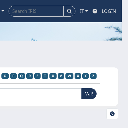
a
IT
LOGIN
O
P
Q
R
S
T
U
V
W
X
Y
Z