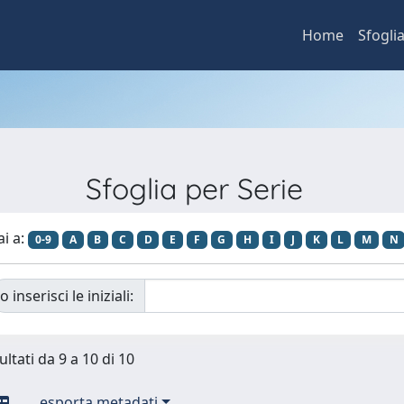
Home
Sfogli
Sfoglia per Serie
ai a:
0-9
A
B
C
D
E
F
G
H
I
J
K
L
M
N
o inserisci le iniziali:
ultati da 9 a 10 di 10
esporta metadati