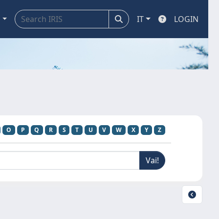
a
IT
LOGIN
O
P
Q
R
S
T
U
V
W
X
Y
Z