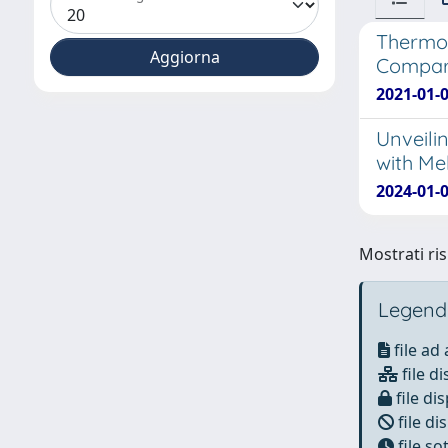
Thermog
Compar
2021-01-0
Unveili
with Me
2024-01-0
Mostrati ris
Legend
file ad
file di
file dis
file di
file s