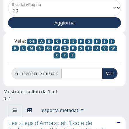
Risultati/Pagina
Vai a:
0-9
A
B
C
D
E
F
G
H
I
J
K
L
M
N
O
P
Q
R
S
T
U
V
W
X
Y
Z
o inserisci le iniziali:
Mostrati risultati da 1 a 1
di 1
esporta metadati
Les «Leys d’Amors» et l’École de