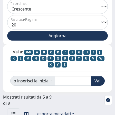
In ordine:
Risultati/Pagina
Vai a:
0-9
A
B
C
D
E
F
G
H
I
J
K
L
M
N
O
P
Q
R
S
T
U
V
W
X
Y
Z
o inserisci le iniziali:
Mostrati risultati da 5 a 9
di 9
esporta metadati