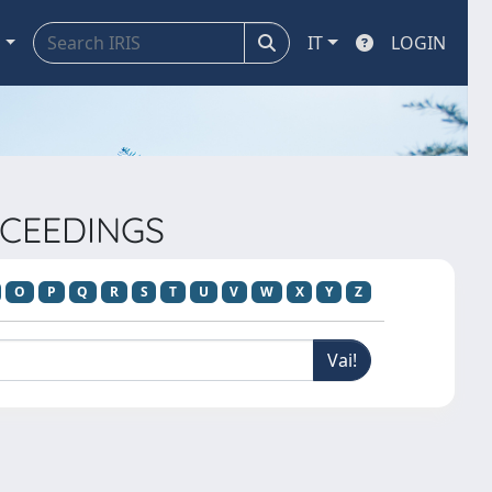
a
IT
LOGIN
OCEEDINGS
O
P
Q
R
S
T
U
V
W
X
Y
Z