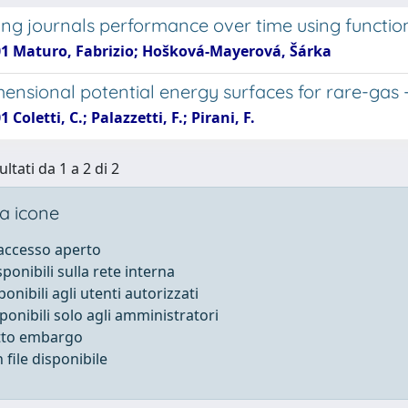
ing journals performance over time using functio
01 Maturo, Fabrizio; Hošková-Mayerová, Šárka
mensional potential energy surfaces for rare-gas
 Coletti, C.; Palazzetti, F.; Pirani, F.
ultati da 1 a 2 di 2
a icone
 accesso aperto
sponibili sulla rete interna
ponibili agli utenti autorizzati
sponibili solo agli amministratori
otto embargo
file disponibile