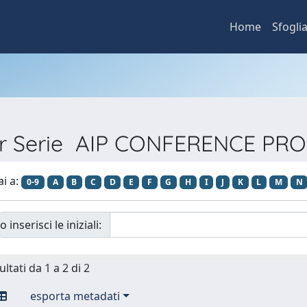
Home
Sfogli
per Serie AIP CONFERENCE PR
ai a:
0-9
A
B
C
D
E
F
G
H
I
J
K
L
M
N
o inserisci le iniziali:
ultati da 1 a 2 di 2
esporta metadati