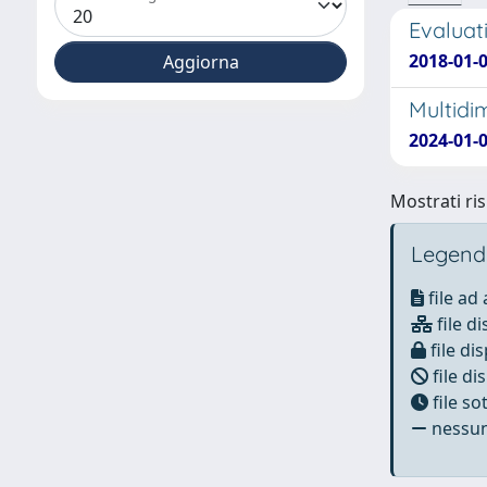
Evaluat
2018-01-
Multidi
2024-01-01
Mostrati ris
Legend
file ad
file di
file dis
file di
file s
nessun 