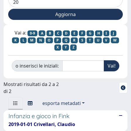
Vai a:
0-9
A
B
C
D
E
F
G
H
I
J
K
L
M
N
O
P
Q
R
S
T
U
V
W
X
Y
Z
o inserisci le iniziali:
Mostrati risultati da 2 a 2
di 2
esporta metadati
Infanzia e gioco in Fink
2019-01-01 Crivellari, Claudio