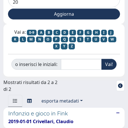
Vai a:
0-9
A
B
C
D
E
F
G
H
I
J
K
L
M
N
O
P
Q
R
S
T
U
V
W
X
Y
Z
o inserisci le iniziali:
Mostrati risultati da 2 a 2
di 2
esporta metadati
Infanzia e gioco in Fink
2019-01-01 Crivellari, Claudio