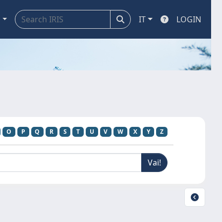
a
IT
LOGIN
O
P
Q
R
S
T
U
V
W
X
Y
Z