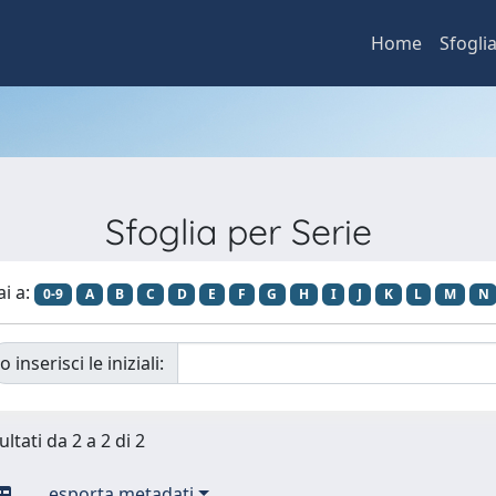
Home
Sfogli
Sfoglia per Serie
ai a:
0-9
A
B
C
D
E
F
G
H
I
J
K
L
M
N
o inserisci le iniziali:
ultati da 2 a 2 di 2
esporta metadati