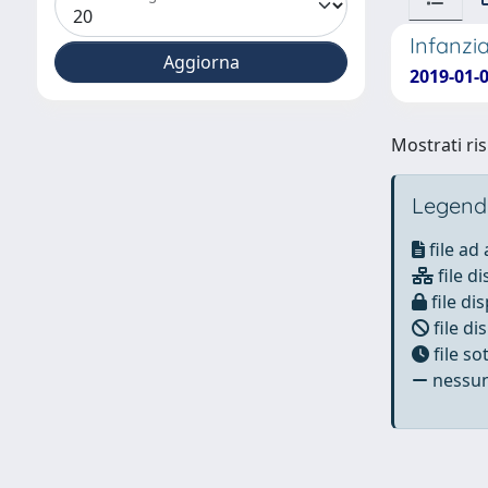
Infanzia
2019-01-0
Mostrati ris
Legend
file ad
file di
file dis
file di
file s
nessun 