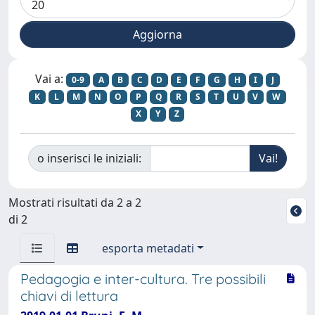
Vai a:
0-9
A
B
C
D
E
F
G
H
I
J
K
L
M
N
O
P
Q
R
S
T
U
V
W
X
Y
Z
o inserisci le iniziali:
Mostrati risultati da 2 a 2
di 2
esporta metadati
Pedagogia e inter-cultura. Tre possibili
chiavi di lettura