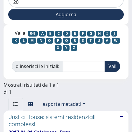
Vai a:
0-9
A
B
C
D
E
F
G
H
I
J
K
L
M
N
O
P
Q
R
S
T
U
V
W
X
Y
Z
o inserisci le iniziali:
Mostrati risultati da 1 a 1
di 1
esporta metadati
Just a House: sistemi residenziali
complessi