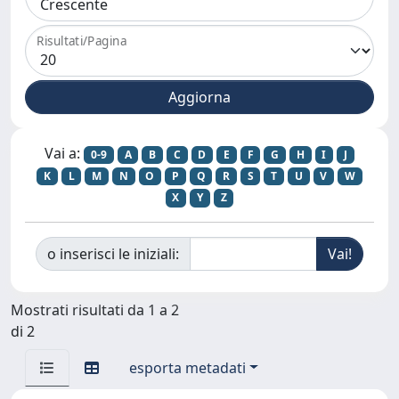
Risultati/Pagina
Vai a:
0-9
A
B
C
D
E
F
G
H
I
J
K
L
M
N
O
P
Q
R
S
T
U
V
W
X
Y
Z
o inserisci le iniziali:
Mostrati risultati da 1 a 2
di 2
esporta metadati