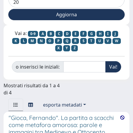
Vai a:
0-9
A
B
C
D
E
F
G
H
I
J
K
L
M
N
O
P
Q
R
S
T
U
V
W
X
Y
Z
o inserisci le iniziali:
Mostrati risultati da 1 a 4
di 4
esporta metadati
"Gioca, Fernando". La partita a scacchi
come metafora amorosa: parole e
immagini tra Medioevo e Ottocento