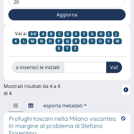
Vai a:
0-9
A
B
C
D
E
F
G
H
I
J
K
L
M
N
O
P
Q
R
S
T
U
V
W
X
Y
Z
o inserisci le iniziali:
Mostrati risultati da 4 a 4
di 4
esporta metadati
Profughi toscani nella Milano viscontea.
In margine al problema di Stefano
Fiorentino