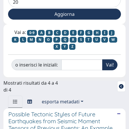
Vai a:
0-9
A
B
C
D
E
F
G
H
I
J
K
L
M
N
O
P
Q
R
S
T
U
V
W
X
Y
Z
o inserisci le iniziali:
Mostrati risultati da 4 a 4
di 4
esporta metadati
Possible Tectonic Styles of Future
Earthquakes from Seismic Moment
Tensors of Previous Events: An Example