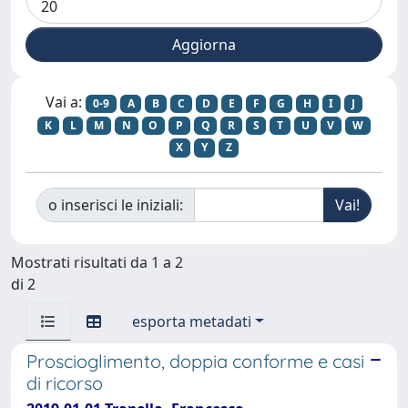
Vai a:
0-9
A
B
C
D
E
F
G
H
I
J
K
L
M
N
O
P
Q
R
S
T
U
V
W
X
Y
Z
o inserisci le iniziali:
Mostrati risultati da 1 a 2
di 2
esporta metadati
Proscioglimento, doppia conforme e casi
di ricorso