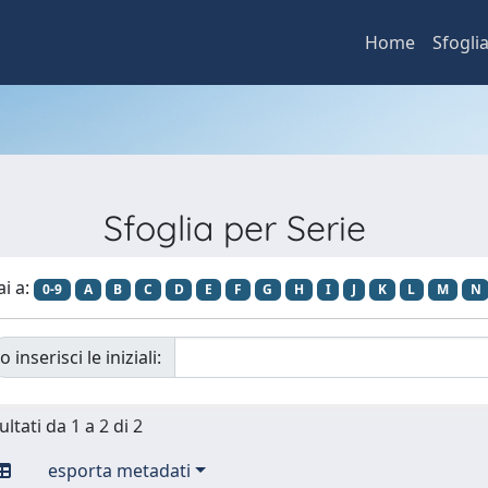
Home
Sfogli
Sfoglia per Serie
ai a:
0-9
A
B
C
D
E
F
G
H
I
J
K
L
M
N
o inserisci le iniziali:
ultati da 1 a 2 di 2
esporta metadati