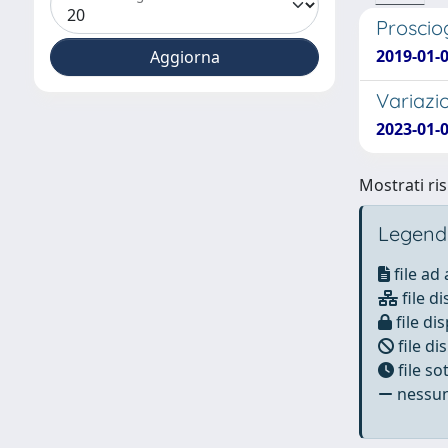
Proscio
2019-01-0
Variazio
2023-01-0
Mostrati ris
Legend
file ad
file di
file dis
file di
file s
nessun 