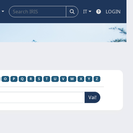
a
IT
LOGIN
O
P
Q
R
S
T
U
V
W
X
Y
Z