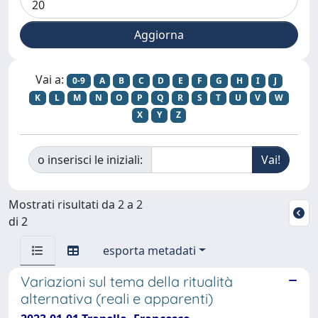
Vai a:
0-9
A
B
C
D
E
F
G
H
I
J
K
L
M
N
O
P
Q
R
S
T
U
V
W
X
Y
Z
o inserisci le iniziali:
Mostrati risultati da 2 a 2
di 2
esporta metadati
Variazioni sul tema della ritualità
alternativa (reali e apparenti)