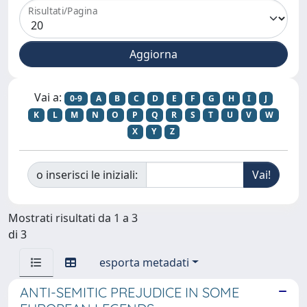
Risultati/Pagina
Vai a:
0-9
A
B
C
D
E
F
G
H
I
J
K
L
M
N
O
P
Q
R
S
T
U
V
W
X
Y
Z
o inserisci le iniziali:
Mostrati risultati da 1 a 3
di 3
esporta metadati
ANTI-SEMITIC PREJUDICE IN SOME