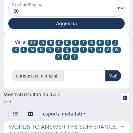
Risultati/Pagina
Vai a:
0-9
A
B
C
D
E
F
G
H
I
J
K
L
M
N
O
P
Q
R
S
T
U
V
W
X
Y
Z
o inserisci le iniziali:
Mostrati risultati da 3 a 3
di 3
esporta metadati
WORDS TO ANSWER THE SUFFERANCE.