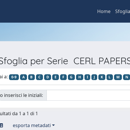
Home
Sfogli
Sfoglia per Serie CERL PAPER
ai a:
0-9
A
B
C
D
E
F
G
H
I
J
K
L
M
N
o inserisci le iniziali:
ultati da 1 a 1 di 1
esporta metadati