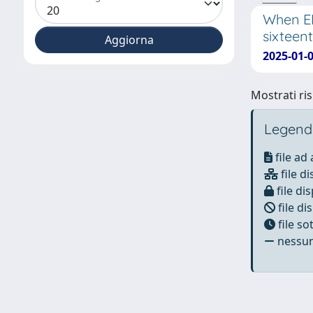
When ED
sixteen
2025-01-0
Mostrati ris
Legend
file ad
file di
file dis
file di
file s
nessun 