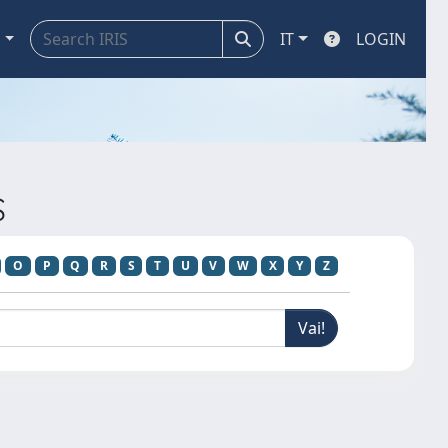
a
IT
LOGIN
S
O
P
Q
R
S
T
U
V
W
X
Y
Z