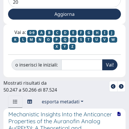
Vai a:
0-9
A
B
C
D
E
F
G
H
I
J
K
L
M
N
O
P
Q
R
S
T
U
V
W
X
Y
Z
o inserisci le iniziali:
Mostrati risultati da
50.247 a 50.266 di 87.524
esporta metadati
Mechanistic Insights Into the Anticancer
Properties of the Auranofin Analog
Au(PEt3)I: A Theoretical and