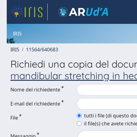
IRIS
IRIS
11564/640683
Richiedi una copia del doc
mandibular stretching in he
Nome del richiedente
E-mail del richiedente
tutti i file (di questo 
File
il file(s) che avete richi
Messaggio