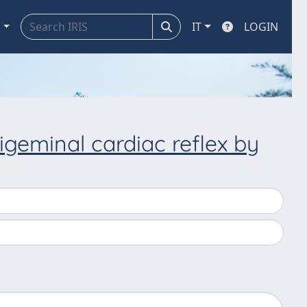
a
IT
LOGIN
rigeminal cardiac reflex by