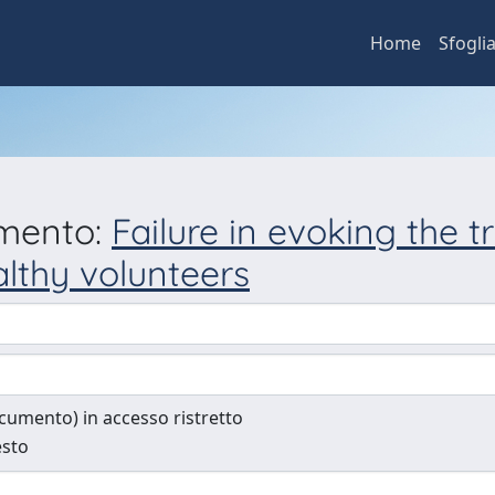
Home
Sfogli
umento:
Failure in evoking the t
althy volunteers
documento) in accesso ristretto
esto