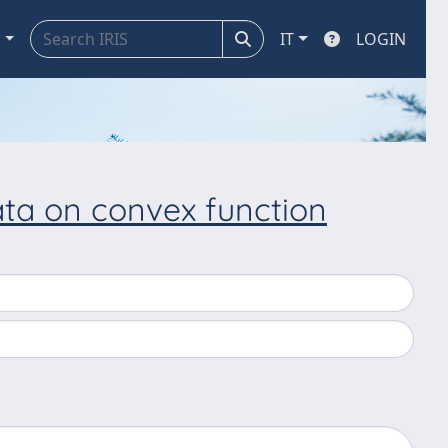
a
IT
LOGIN
ata on convex function