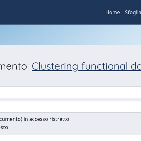
Home
Sfogli
umento:
Clustering functional d
documento) in accesso ristretto
esto