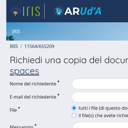
IRIS
IRIS
11564/655209
Richiedi una copia del doc
spaces
Nome del richiedente
E-mail del richiedente
tutti i file (di questo 
File
il file(s) che avete richi
Messaggio