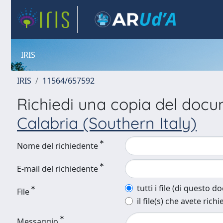
IRIS
IRIS
11564/657592
Richiedi una copia del doc
Calabria (Southern Italy)
Nome del richiedente
E-mail del richiedente
tutti i file (di questo 
File
il file(s) che avete richi
Messaggio