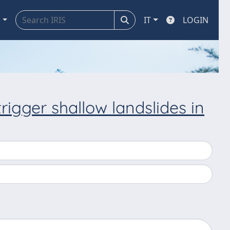
a
IT
LOGIN
trigger shallow landslides in