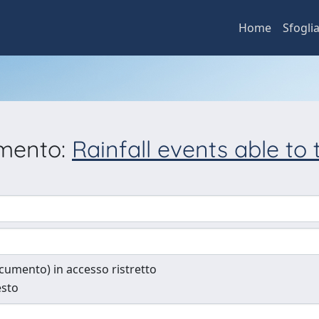
Home
Sfogli
umento:
Rainfall events able to 
documento) in accesso ristretto
esto