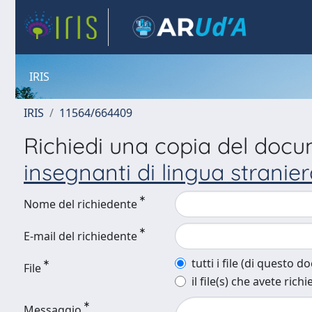
IRIS
IRIS
11564/664409
Richiedi una copia del doc
insegnanti di lingua stranie
Nome del richiedente
E-mail del richiedente
tutti i file (di questo 
File
il file(s) che avete richi
Messaggio