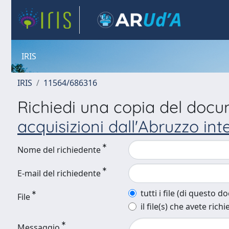
IRIS
IRIS
11564/686316
Richiedi una copia del doc
acquisizioni dall'Abruzzo int
Nome del richiedente
E-mail del richiedente
tutti i file (di questo 
File
il file(s) che avete richi
Messaggio