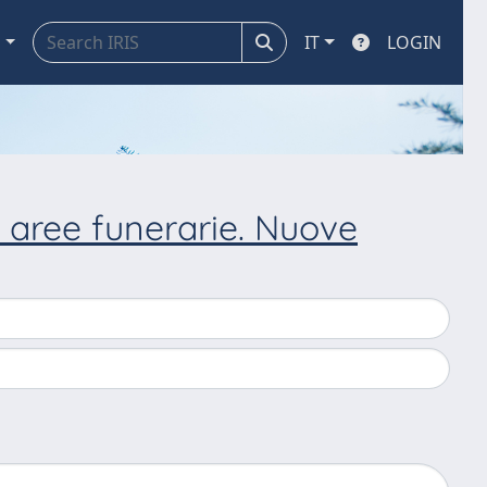
a
IT
LOGIN
 e aree funerarie. Nuove