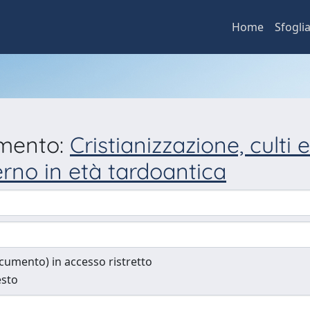
Home
Sfogli
umento:
Cristianizzazione, culti
erno in età tardoantica
documento) in accesso ristretto
esto