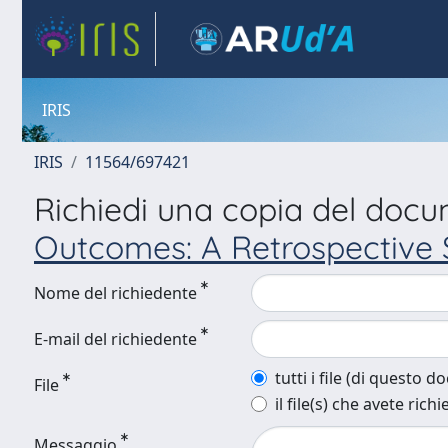
IRIS
IRIS
11564/697421
Richiedi una copia del doc
Outcomes: A Retrospective 
Nome del richiedente
E-mail del richiedente
tutti i file (di questo 
File
il file(s) che avete richi
Messaggio