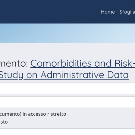
Home
Sfogli
umento:
Comorbidities and Risk
Study on Administrative Data
documento) in accesso ristretto
esto