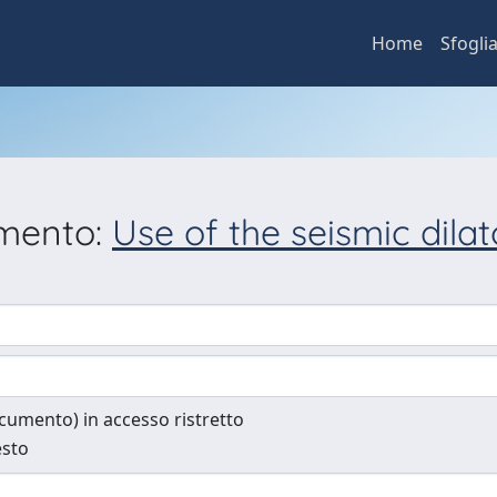
Home
Sfogli
umento:
Use of the seismic dila
documento) in accesso ristretto
esto