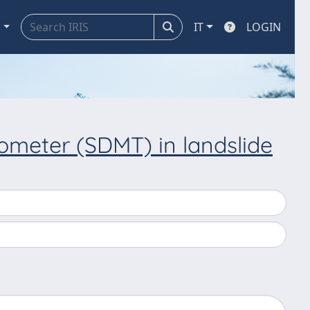
a
IT
LOGIN
tometer (SDMT) in landslide