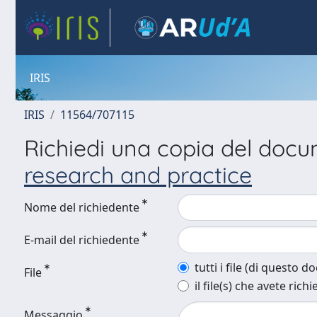
IRIS
IRIS
11564/707115
Richiedi una copia del doc
research and practice
Nome del richiedente
E-mail del richiedente
tutti i file (di questo 
File
il file(s) che avete richi
Messaggio