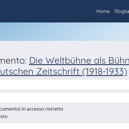
Home
Sfogli
umento:
Die Weltbühne als Bühne
utschen Zeitschrift (1918-1933)
documento) in accesso ristretto
esto