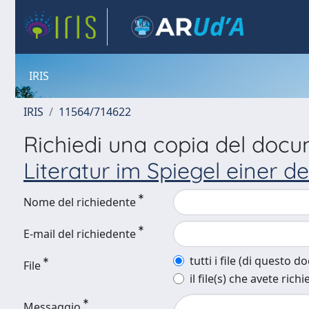
IRIS
IRIS
11564/714622
Richiedi una copia del doc
Literatur im Spiegel einer de
Nome del richiedente
E-mail del richiedente
tutti i file (di questo 
File
il file(s) che avete richi
Messaggio