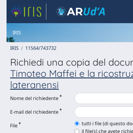
IRIS
IRIS
11564/743732
Richiedi una copia del doc
Timoteo Maffei e la ricostru
lateranensi
Nome del richiedente
E-mail del richiedente
tutti i file (di questo 
File
il file(s) che avete richi