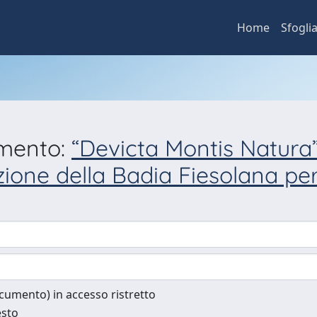
Home
Sfogli
umento:
“Devicta Montis Natura”
zione della Badia Fiesolana per
documento) in accesso ristretto
esto